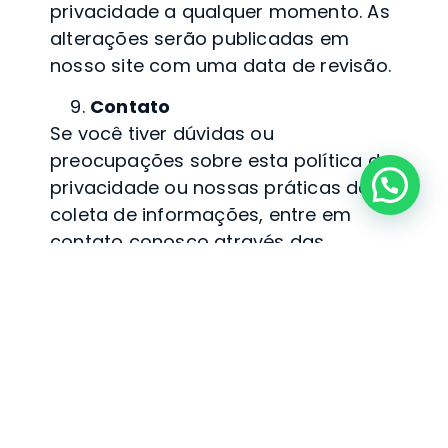
privacidade a qualquer momento. As
alterações serão publicadas em
nosso site com uma data de revisão.
Contato
Se você tiver dúvidas ou
preocupações sobre esta política de
privacidade ou nossas práticas de
coleta de informações, entre em
contato conosco através das
informações abaixo:
Buffet Dom Barbato
CNPJ: 26.899.579/0001-60
Ramo: Alimentação e Eventos
Contatos: 11-3207-1319
Wb@dombarbato.com
E-mail:
ou