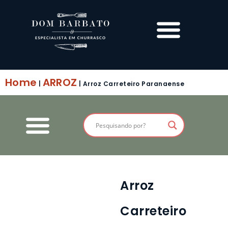
Home
ARROZ
|
|
Arroz Carreteiro Paranaense
Arroz
Carreteiro