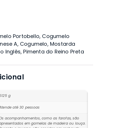
umelo Portobello, Cogumelo
ionese A, Cogumelo, Mostarda
ho Inglês, Pimenta do Reino Preta
icional
5125 g
Atende até 30 pessoas
Os acompanhamentos, como as farofas, são
apresentados em gamelas de madeira ou louça.