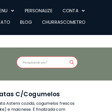
ENU
PERSONALIZE
CONTA
TATO
BLOG
CHURRASCOMETRO
tatas C/Cogumelos
a Asterix cozida, cogumelos frescos
ake) e maionese. É finalizada com