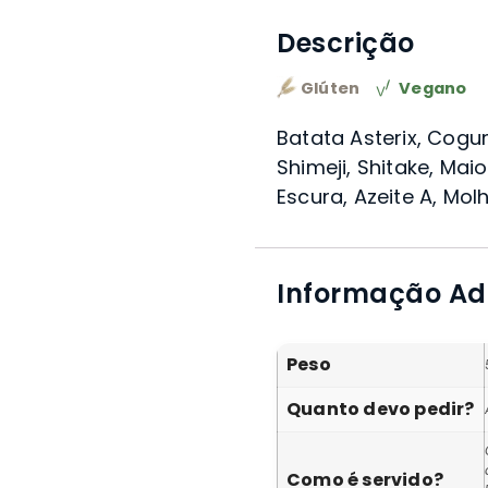
Descrição
Glúten
Vegano
Batata Asterix, Cog
Shimeji, Shitake, Ma
Escura, Azeite A, Mol
Informação Ad
Peso
Quanto devo pedir?
Como é servido?