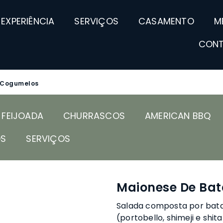
EXPERIÊNCIA
SERVIÇOS
CASAMENTO
M
CON
/Cogumelos
FEIJOADA
CHURRASCOS
AMERICAN BBQ
OS
SERVIÇOS
Maionese De Ba
Salada composta por batat
(portobello, shimeji e shit