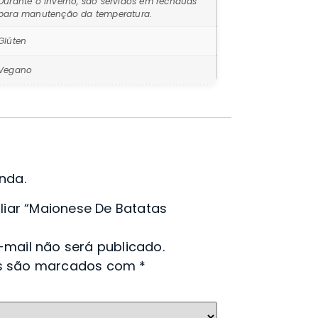
Durante o inverno, são servidos em rechauds
para manutenção da temperatura.
Glúten
Vegano
nda.
aliar “Maionese De Batatas
mail não será publicado.
os são marcados com
*