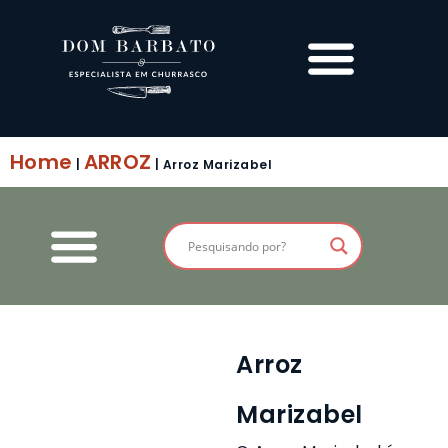
Home
ARROZ
|
|
Arroz Marizabel
Arroz
Marizabel